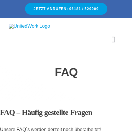
Zum
JETZT ANRUFEN: 06181 / 520000
Inhalt
springen
Toggle
Naviga
H
FAQ
Üb
Für 
Für Un
FAQ – Häufig gestellte Fragen
Stelle
Unsere FAQ´s werden derzeit noch überarbeitet!
Ko