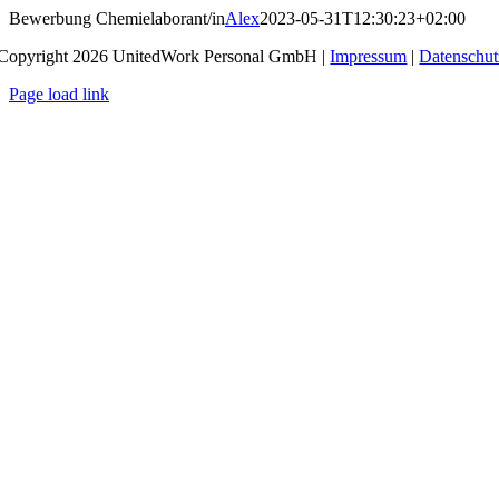
Zum
Bewerbung Chemielaborant/in
Alex
2023-05-31T12:30:23+02:00
Inhalt
Copyright 2026 UnitedWork Personal GmbH |
Impressum
|
Datenschut
springen
Page load link
Nach
oben